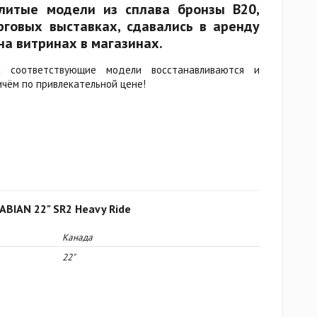
литые модели из сплава бронзы B20,
говых выставках, сдавались в аренду
на витринах в магазинах.
а соответствующие модели восстанавливаются и
ичём по привлекательной цене!
ABIAN 22" SR2 Heavy Ride
Канада
22"