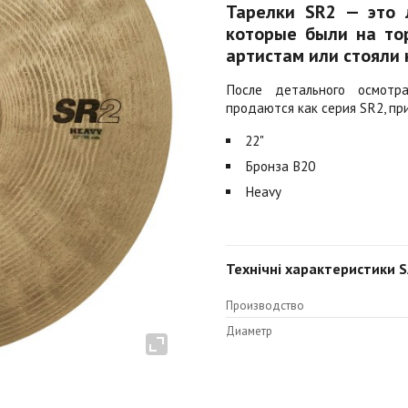
Тарелки SR2 — это 
которые были на тор
артистам или стояли 
После детального осмотр
продаются как серия SR2, пр
22"
Бронза B20
Heavy
Технічні характеристики S
Производство
Диаметр