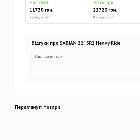
На складі
На складі
11720 грн.
22720 грн.
Канада 16"
Канада 22"
Відгуки про SABIAN 22" SR2 Heavy Ride
Переглянуті товари