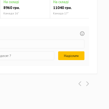
На складі
На складі
На 
8960 грн.
11040 грн.
124
Канада 16"
Канада 17"
Кана