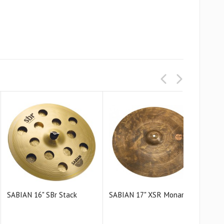
SABIAN 16" SBr Stack
SABIAN 17" XSR Monarch
SAB
Cras