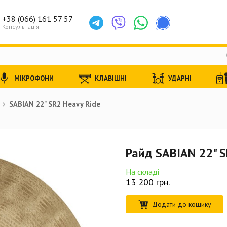
+38 (066) 161 57 57
Консультація
МІКРОФОНИ
КЛАВІШНІ
УДАРНІ
SABIAN 22" SR2 Heavy Ride
Райд SABIAN 22" S
На складі
13 200
грн.
Додати до кошику