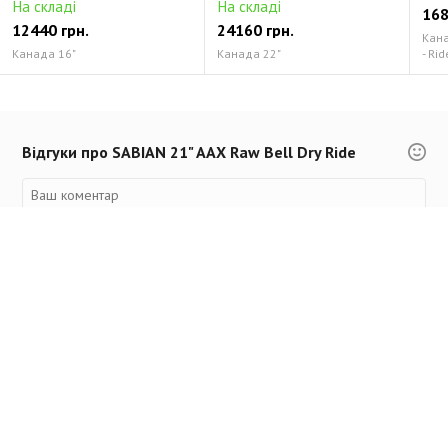
На складі
На складі
168
12440 грн.
24160 грн.
Канад
Канада 16"
Канада 22"
- Rid
Відгуки про SABIAN 21" AAX Raw Bell Dry Ride