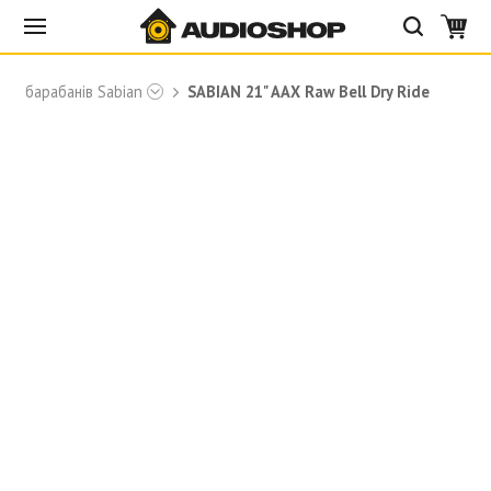
для барабанів Sabian
SABIAN 21" AAX Raw Bell Dry Ride