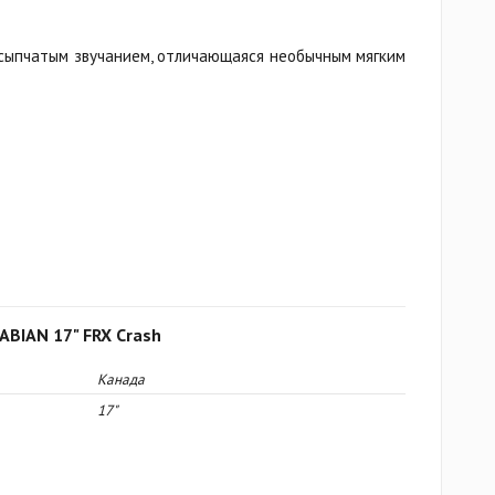
ссыпчатым звучанием, отличающаяся необычным мягким
ABIAN 17" FRX Crash
Канада
17"