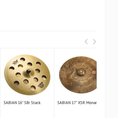
SABIAN 16" SBr Stack
SABIAN 17" XSR Monarch
SAB
Cras