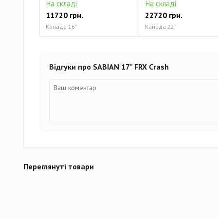
На складі
На складі
11720 грн.
22720 грн.
Канада 16"
Канада 22"
Відгуки про SABIAN 17" FRX Crash
Переглянуті товари