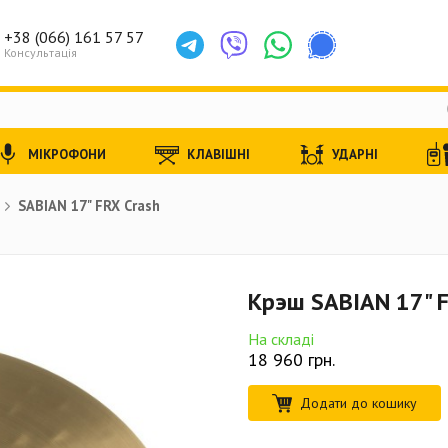
+38 (066) 161 57 57
Консультація
МІКРОФОНИ
КЛАВІШНІ
УДАРНІ
SABIAN 17" FRX Crash
Крэш SABIAN 17" F
На складі
18 960
грн.
Додати до кошику