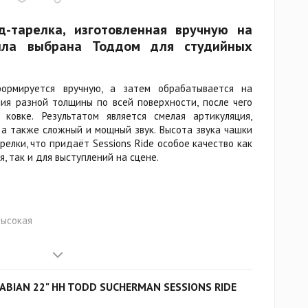
д-тарелка, изготовленная вручную на
ыла выбрана Тоддом для студийных
формируется вручную, а затем обрабатывается на
ия разной толщины по всей поверхности, после чего
 ковке. Результатом является смелая артикуляция,
 а также сложный и мощный звук. Высота звука чашки
елки, что придаёт Sessions Ride особое качество как
, так и для выступлений на сцене.
высокая
SABIAN 22" HH TODD SUCHERMAN SESSIONS RIDE