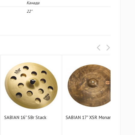
Канада
22"
SABIAN 16" SBr Stack
SABIAN 17" XSR Monarch
SAB
Cras