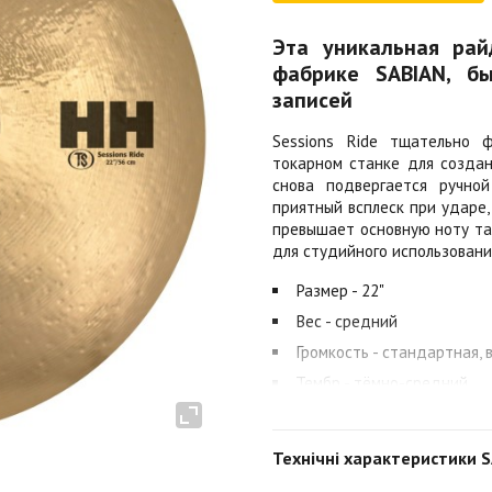
Эта уникальная рай
фабрике SABIAN, б
записей
Sessions Ride тщательно 
токарном станке для создан
снова подвергается ручной
приятный всплеск при ударе,
превышает основную ноту тар
для студийного использования
Размер - 22"
Вес - средний
Громкость - стандартная, 
Тембр - тёмно-средний
Материал - В20
Технічні характеристики 