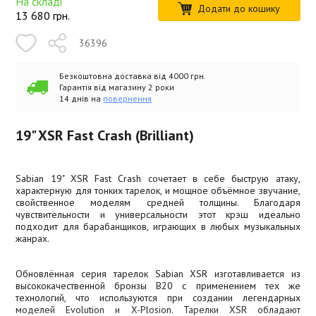
На складі
Додати до кошику
13 680
грн.
36396
Безкоштовна доставка від 4000 грн.
Гарантія від магазину 2 роки
14 днів на
повернення
19" XSR Fast Crash (Brilliant)
Sabian 19" XSR Fast Crash сочетает в себе быструю атаку,
характерную для тонких тарелок, и мощное объёмное звучание,
свойственное моделям средней толщины. Благодаря
чувствительности и универсальности этот крэш идеально
подходит для барабанщиков, играющих в любых музыкальных
жанрах.
Обновлённая серия тарелок Sabian XSR изготавливается из
высококачественной бронзы B20 с применением тех же
технологий, что используются при создании легендарных
моделей Evolution и X-Plosion. Тарелки XSR обладают