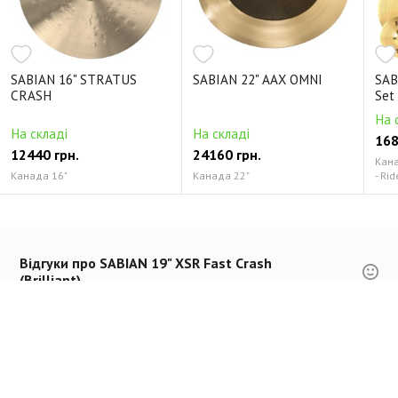
SABIAN 16" STRATUS
SABIAN 22" AAX OMNI
SAB
CRASH
Set
На 
На складі
На складі
168
12440 грн.
24160 грн.
Канад
Канада 16"
Канада 22"
- Rid
Відгуки про SABIAN 19" XSR Fast Crash
(Brilliant)