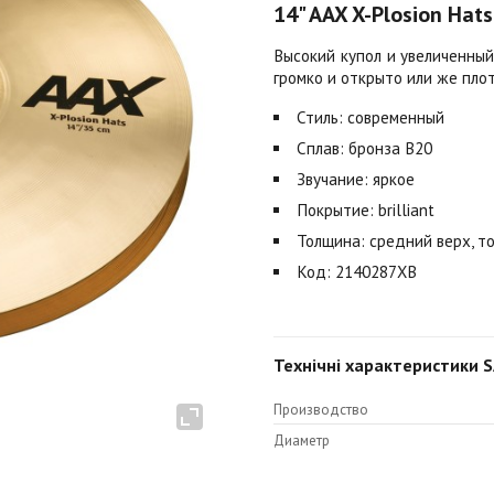
14" AAX X-Plosion Hats 
Высокий купол и увеличенны
громко и открыто или же пло
Стиль: современный
Сплав: бронза B20
Звучание: яркое
Покрытие: brilliant
Толщина: средний верх, т
Код: 2140287XB
Технічні характеристики SA
Производство
Диаметр