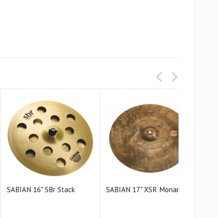
SABIAN 16" SBr Stack
SABIAN 17" XSR Monarch
SAB
Cras