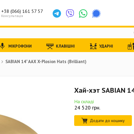
+38 (066) 161 57 57
Консультація
МІКРОФОНИ
КЛАВІШНІ
УДАРНІ
SABIAN 14" AAX X-Plosion Hats (Brilliant)
Хай-хэт SABIAN 14"
На складі
24 520
грн.
Додати до кошику