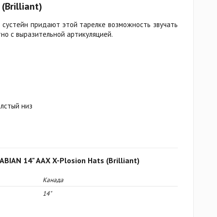
(Brilliant)
й сустейн придают этой тарелке возможность звучать
тно с выразительной артикуляцией.
олстый низ
BIAN 14" AAX X-Plosion Hats (Brilliant)
Канада
14"