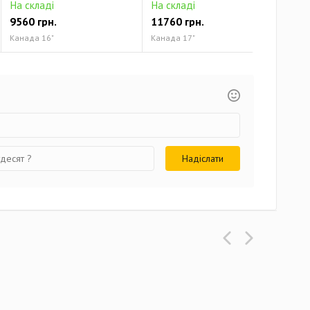
На складі
На складі
На 
9560 грн.
11760 грн.
131
Канада 16"
Канада 17"
Кана