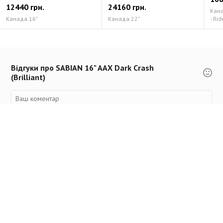
12440 грн.
24160 грн.
Канад
Канада 16"
Канада 22"
- Rid
Відгуки про SABIAN 16" AAX Dark Crash
(Brilliant)