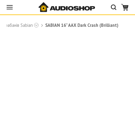
 барабанів Sabian
SABIAN 16" AAX Dark Crash (Brilliant)