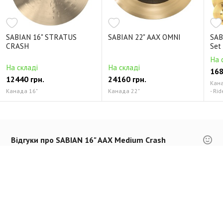
SABIAN 16" STRATUS
SABIAN 22" AAX OMNI
SAB
CRASH
Set
На 
На складі
На складі
168
12440 грн.
24160 грн.
Канад
Канада 16"
Канада 22"
- Rid
Відгуки про SABIAN 16" AAX Medium Crash