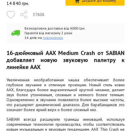
Додати до кошику
14 840
грн.
37808
Безкоштовна доставка від 4000 грн.
Гарантія від магазину 2 роки
14 днів на
повернення
16-дюймовый AAX Medium Crash от SABIAN
добавляет новую звуковую палитру к
линейке AAX
Увеличенная необработанная чашка обеспечивает более
глубокое звучание и отличную проекцию. Новый стиль ковки
AAX, благодаря более выразительной круглой чеканке, делает
звук более утонченным, сложным и немного более темным.
Одновременно в звучании появляются более высокие частоты,
что расширяет динамический диапазон. Для барабанщиков это
означает более яркий верх и более сложный низ.
SABIAN всегда расширяли границы инноваций, используя
современные технологии производства, чтобы соответствовать
новым музыкальным и звуковым тенденциям. AAX Thin Crash не