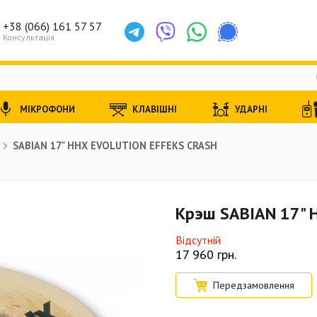
+38 (066) 161 57 57
Консультація
МІКРОФОНИ
КЛАВІШНІ
УДАРНІ
SABIAN 17" HHX EVOLUTION EFFEKS CRASH
Крэш SABIAN 17" 
Відсутній
17 960
грн.
Передзамовлення