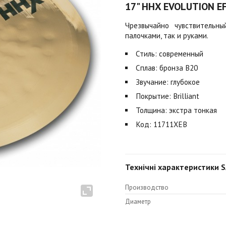
17" HHX EVOLUTION E
Чрезвычайно чувствительн
палочками, так и руками.
Стиль: современный
Сплав: бронза B20
Звучание: глубокое
Покрытие: Brilliant
Толщина: экстра тонкая
Код: 11711XEB
Технічні характеристики 
Производство
Диаметр