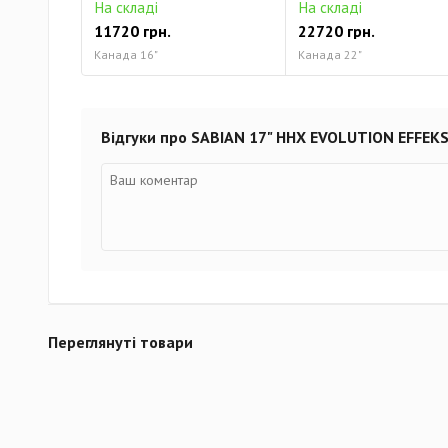
На складі
На складі
11720 грн.
22720 грн.
Канада 16"
Канада 22"
Відгуки про SABIAN 17" HHX EVOLUTION EFFEK
Переглянуті товари