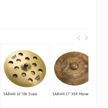
SABIAN 16" SBr Stack
SABIAN 17" XSR Monarch
SAB
Cras