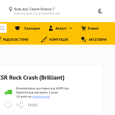
Київ, вул. Сергія Колоса 7
Наш шоурум (за домовленістю)
Закладки
Акаунт
Кошик
РАДІОСИСТЕМИ
КОМУТАЦІЯ
АКСЕСУАРИ
R Rock Crash (Brilliant)
Безкоштовна доставка від 4000 грн.
Гарантія від магазину 2 роки
14 днів на
повернення
34202