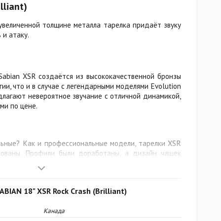
lliant)
увеличенной толщине металла тарелка придаёт звуку
 и атаку.
Sabian XSR создаётся из высококачественной бронзы
гии, что и в случае с легендарными моделями Evolution
едлагают невероятное звучание с отличной динамикой,
ми по цене.
ьные? Как и профессиональные модели, тарелки XSR
ованы. Профили были доработаны, а дизайн чашек
мности и громкости звучания. Что мы получили в
тоньше, с заметно более быстрой атакой. Райды
ом, обеспечивают чёткое звучание ударов и объёмный
BIAN 18" XSR Rock Crash (Brilliant)
тало ещё более искристым и аккуратным, с улучшенной
Канада