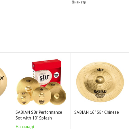
Диаметр
Стиль: Vintage
Сплав: Бронза B20
Звучание: Яркое
Толщина: Средняя
Покрытие: Brilliant
Код XSR1809B
SABIAN SBr Performance
SABIAN 16" SBr Chinese
Set with 10" Splash
На складі