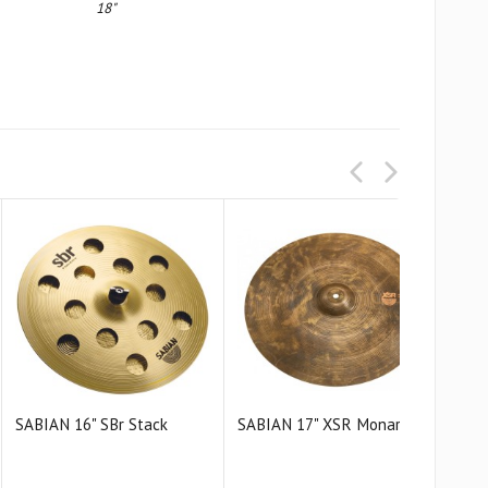
18"
SABIAN 16" SBr Stack
SABIAN 17" XSR Monarch
SAB
Cras