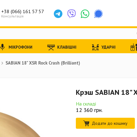
+38 (066) 161 57 57
Консультація
МІКРОФОНИ
КЛАВІШНІ
УДАРНІ
SABIAN 18" XSR Rock Crash (Brilliant)
Крэш SABIAN 18" XS
На складі
12 360
грн.
Додати до кошику