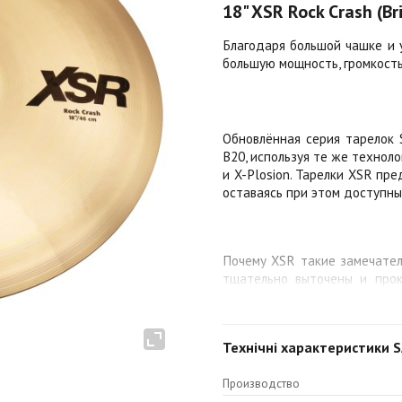
18" XSR Rock Crash (Bri
Благодаря большой чашке и 
большую мощность, громкость
Обновлённая серия тарелок 
B20, используя те же техноло
и X-Plosion. Тарелки XSR пр
оставаясь при этом доступны
Почему XSR такие замечател
тщательно выточены и прок
изменён для усиления объё
результате? Крэши стали 
отличаются отличным баланс
Технічні характеристики SA
тон. А звучание хай-хэтов с
чёткостью и динамикой.
Производство
18"