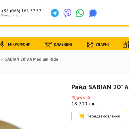
+38 (066) 161 57 57
Консультація
МІКРОФОНИ
КЛАВІШНІ
УДАРНІ
SABIAN 20" AA Medium Ride
Райд SABIAN 20" A
Відсутній
18 200
грн.
Передзамовлення