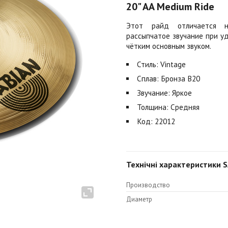
20" AA Medium Ride
Этот райд отличается не
рассыпчатое звучание при у
чётким основным звуком.
Стиль: Vintage
Сплав: Бронза B20
Звучание: Яркое
Толщина: Средняя
Код: 22012
Технічні характеристики S
Производство
Диаметр