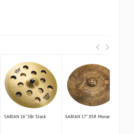
SABIAN 16" SBr Stack
SABIAN 17" XSR Monarch
SAB
Cras