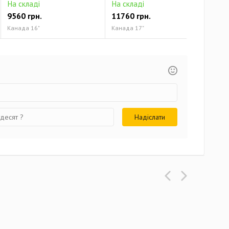
На складі
На складі
На 
9560 грн.
11760 грн.
131
Канада 16"
Канада 17"
Кана