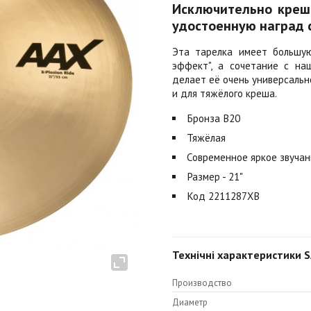
Исключительно креше
удостоенную наград с
Эта тарелка имеет большую
эффект", а сочетание с на
делает её очень универсальн
и для тяжёлого креша.
Бронза B20
Тяжёлая
Современное яркое звуча
Размер - 21"
Код 2211287XB
Технічні характеристики S
Производство
Диаметр