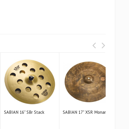
SABIAN 16" SBr Stack
SABIAN 17" XSR Monarch
SAB
Cras