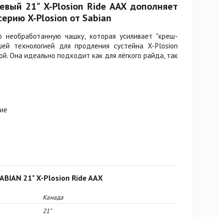
вый 21" X-Plosion Ride AAX дополняет
ерию X-Plosion от Sabian
 необработанную чашку, которая усиливает "креш-
шей технологией для продления сустейна X-Plosion
ой. Она идеально подходит как для лёгкого райда, так
ние
ABIAN 21" X-Plosion Ride AAX
Канада
21"