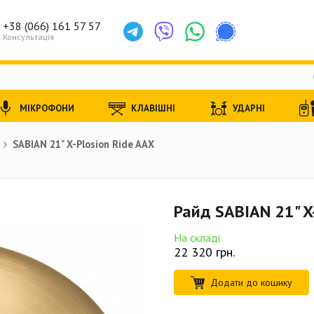
+38 (066) 161 57 57
Консультація
МІКРОФОНИ
КЛАВІШНІ
УДАРНІ
SABIAN 21" X-Plosion Ride AAX
Райд SABIAN 21" X
На складі
22 320
грн.
Додати до кошику