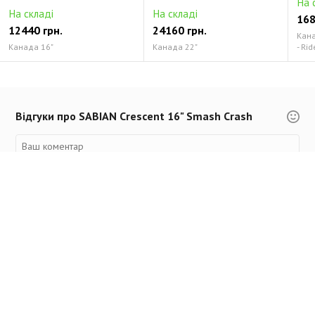
На 
На складі
На складі
168
12440 грн.
24160 грн.
Канад
Канада 16"
Канада 22"
- Rid
Відгуки про SABIAN Crescent 16" Smash Crash