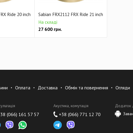
RX Ride 20 inch
Sabian FRX2112 FRX Ride 21 inch
На складі
27 600
грн.
вини
Оплата
Доставка
Обмін та повернення
Огляди
сультація
Акустика, комутація
Додаток 
Зава
38 (066) 161 57 57
+38 (066) 771 12 70