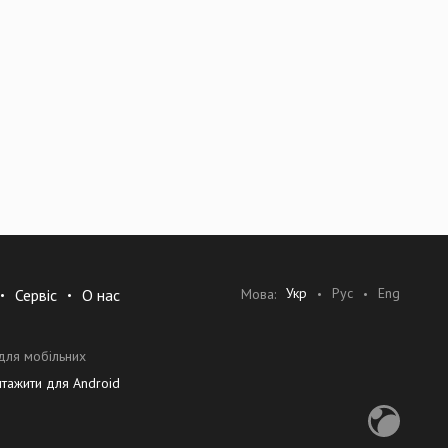
Укр
Рус
Eng
Мова:
Сервіс
О нас
для мобільних
нтажити для Android