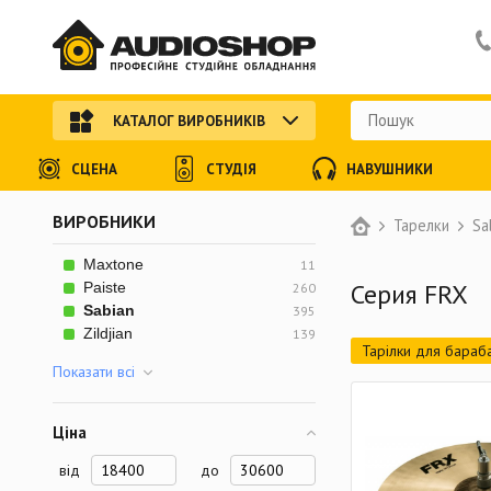
КАТАЛОГ ВИРОБНИКІВ
СЦЕНА
СТУДІЯ
НАВУШНИКИ
ВИРОБНИКИ
Тарелки
Sa
Maxtone
11
Серия FRX
Paiste
260
Sabian
395
Zildjian
139
Тарілки для бараба
Показати всi
Ціна
від
до