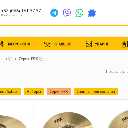
+38 (066) 161 57 57
Консультація
МІКРОФОНИ
КЛАВІШНІ
УДАРНІ
bian
Серия FRX
Показати спо
нів Sabian
Наборы
Серия FRX
Снято с производства