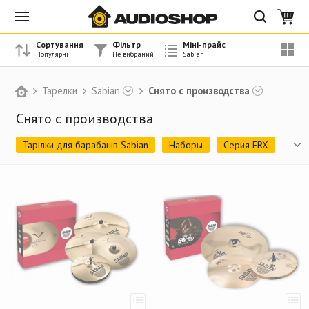
Сортування
Фільтр
Міні-прайс
Тарелки
Sabian
Снято с производства
Снято с производства
Тарілки для барабанів Sabian
Наборы
Серия FRX
Снято с производства