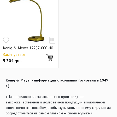
Подставки и держатели для струнных
Подставки и держатели для духовых
Подставки для ударных и перкуссии
Настроечный инструмент
Стойки для усилителей, микшеров и акустики
Konig & Meyer 12297-000-40
Держатели для наушников
Закінчується
5 304
грн.
19-дюймовое оборудование
Рэковые сетевые распределители
Стойки для акустики
Стойки для мониторов
Стойки-трубы для расширения
Konig & Meyer - информация о компании (основана в 1949
г.)
Настенные и потолочные кронштейны
Аксессуары для акустических стоек
Стойки для света
«Наша философия заключается в производстве
высококачественной и долговечной продукции экологически
Аксессуары для световых приборов
ответственным способом, чтобы музыканты по всему миру могли
сосредоточиться на самом главном — своей музыке.»
Сценическое оборудование
Мультимедия-стойки