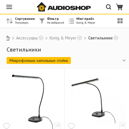
Сортування
Фільтр
Міні-прайс
Аксессуары
Konig & Meyer
Светильники
Светильники
Микрофонные напольные стойки
Микрофонные стойки (низкие)
Стрелы для микрофонных стоек
Настольные стойки и микрофонные базы
Гусиные шеи
Микрофонные удочки
Поп-фильтры
Звукоизоляционные стойки
Пантографы
Держатели для столов, других стоек