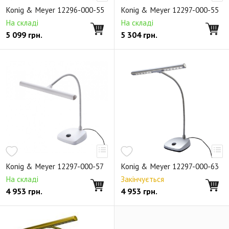
Держатели для микрофона
Аксессуары
Konig & Meyer 12296-000-55
Konig & Meyer 12297-000-55
Клавишные стойки X-образные
На складі
На складі
5 099
грн.
5 304
грн.
Клавишные стойки П-образные
Клавишные стойки n-ярусные
Стойки для аккордеонов
Аксессуары для клавишные стоек
Светильники
Банкетки
Стулья для клавишных
Стулья для пианистов
Стулья для барабанщика
Стулья универсальные
Аксессуары для стульев
Складные пюпитры
Не складные пюпитры
Деревянные пюпитры
Раздвижные пюпитры
Konig & Meyer 12297-000-57
Konig & Meyer 12297-000-63
Дирижерские пюпитры
Звукоизоляционные пюпитры
На складі
Закінчується
4 953
грн.
4 953
грн.
Подставки для нот
Освещение для пюпитров
Аксессуары к пюпитрам
Подставки и стойки для гитар
Держатели для гитар